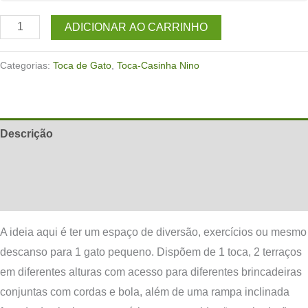
Toca-
ADICIONAR AO CARRINHO
Casinha
de
Categorias:
Toca de Gato
,
Toca-Casinha Nino
gato
Nino
Azul
Descrição
quantidade
Informação adicional
Avaliações (0)
A ideia aqui é ter um espaço de diversão, exercícios ou mesmo
descanso para 1 gato pequeno. Dispõem de 1 toca, 2 terraços
em diferentes alturas com acesso para diferentes brincadeiras
conjuntas com cordas e bola, além de uma rampa inclinada