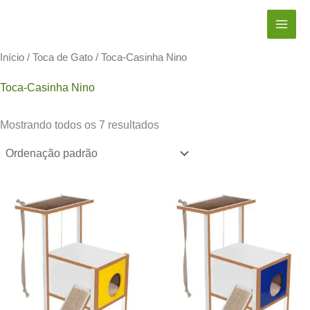
Ir
para
o
Início
/
Toca de Gato
/ Toca-Casinha Nino
conteúdo
Toca-Casinha Nino
Mostrando todos os 7 resultados