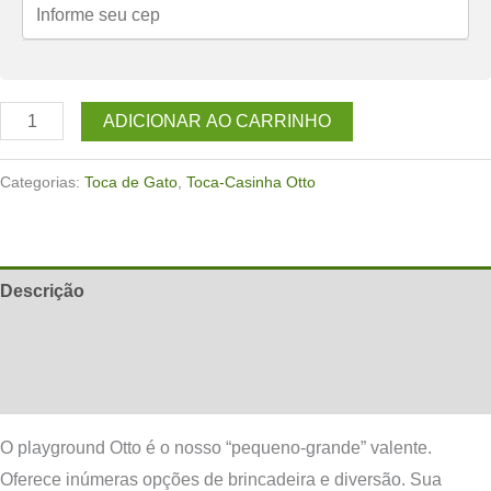
Toca-
ADICIONAR AO CARRINHO
Casinha
de
Categorias:
Toca de Gato
,
Toca-Casinha Otto
gato
Otto
Preta
Descrição
quantidade
Informação adicional
Avaliações (0)
O playground Otto é o nosso “pequeno-grande” valente.
Oferece inúmeras opções de brincadeira e diversão. Sua