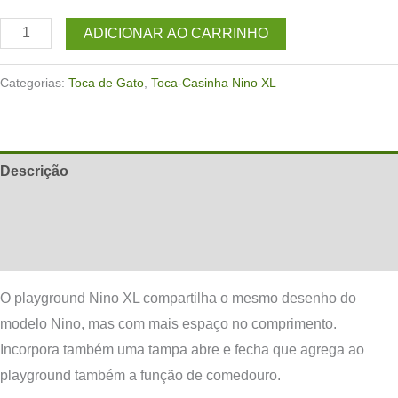
Toca-
ADICIONAR AO CARRINHO
Casinha
de
Categorias:
Toca de Gato
,
Toca-Casinha Nino XL
gato
Nino
XL
Descrição
Branca
quantidade
Informação adicional
Avaliações (0)
O playground Nino XL compartilha o mesmo desenho do
modelo Nino, mas com mais espaço no comprimento.
Incorpora também uma tampa abre e fecha que agrega ao
playground também a função de comedouro.