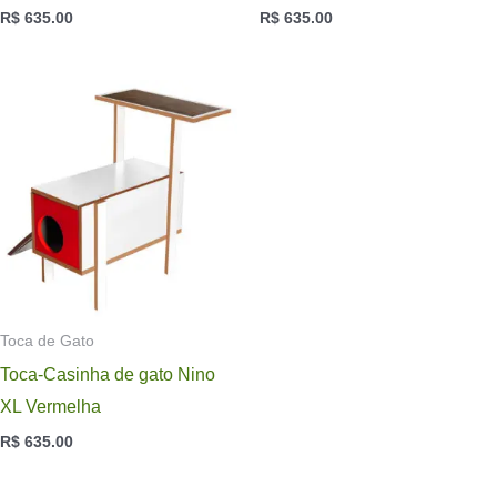
R$
635.00
R$
635.00
Toca de Gato
Toca-Casinha de gato Nino
XL Vermelha
R$
635.00