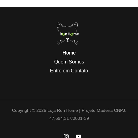
Home
Quem Somos
Entre em Contato
Copyright © 2026 Loja Ron Home | Projeto Madeira CNPJ:
47,694,317/0001-39