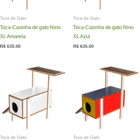
Toca de Gato
Toca de Gato
Toca-Casinha de gato Nino
Toca-Casinha de gato Nino
XL Amarela
XL Azul
R$
635.00
R$
635.00
Toca de Gato
Toca de Gato