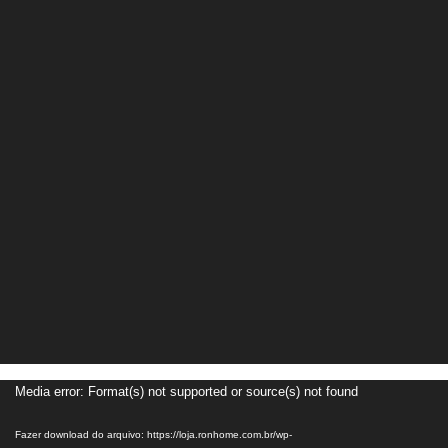
Media error: Format(s) not supported or source(s) not found
Tocador
de
Fazer download do arquivo: https://loja.ronhome.com.br/wp-