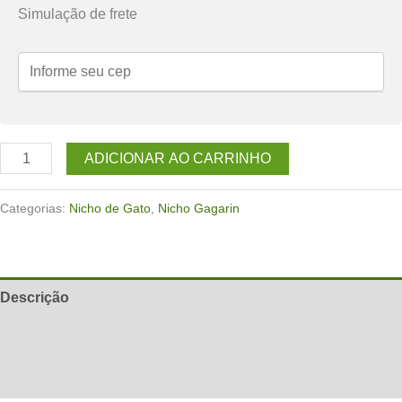
Simulação de frete
Nicho
ADICIONAR AO CARRINHO
de
parede
Categorias:
Nicho de Gato
,
Nicho Gagarin
para
gatos
Gagarin
Descrição
Branco
quantidade
Informação adicional
Avaliações (0)