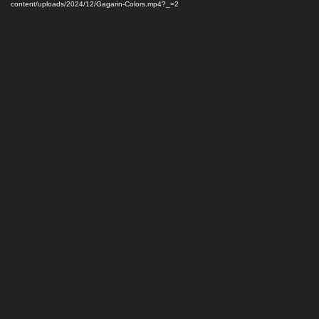
vídeo
content/uploads/2024/12/Gagarin-Colors.mp4?_=2