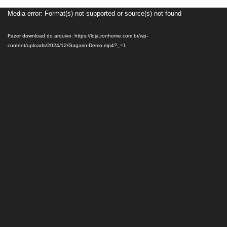
Media error: Format(s) not supported or source(s) not found
Tocador
de
Fazer download do arquivo: https://loja.ronhome.com.br/wp-
vídeo
content/uploads/2024/12/Gagarin-Demo.mp4?_=1