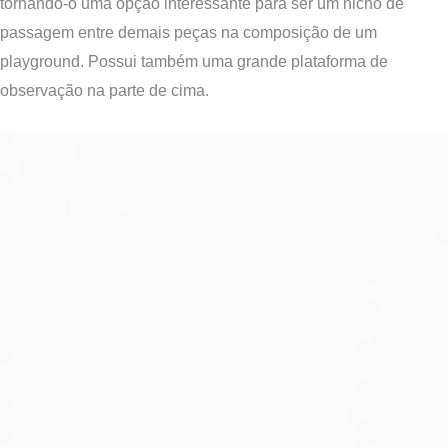
tornando-o uma opção interessante para ser um nicho de
passagem entre demais peças na composição de um
playground. Possui também uma grande plataforma de
observação na parte de cima.
Tocador
de
vídeo