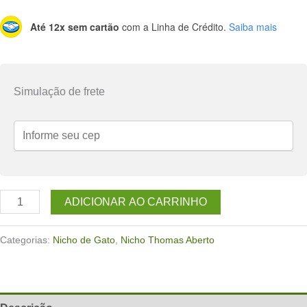
Até 12x sem cartão
com a Linha de Crédito.
Saiba mais
Simulação de frete
Nicho
ADICIONAR AO CARRINHO
de
parede
Categorias:
Nicho de Gato
,
Nicho Thomas Aberto
para
gatos
Thomas