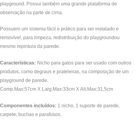
playground. Possui também uma grande plataforma de
observação na parte de cima.
P
ossuem um sistema fácil e prático para ser instalado e
removíve
l
, para limpeza
, redistribuição do playground
ou
mesmo repintura da parede.
Características:
Nicho para gatos para ser usado com outros
produtos, como degraus e prateleiras, na composição de um
playground de parede.
Comp.Max:5
7
cm X Larg.Max:
33
cm X Alt.Max:3
1,5
cm
Componentes incluídos:
1 nicho, 1 suporte de parede,
carpete, buchas e parafusos.