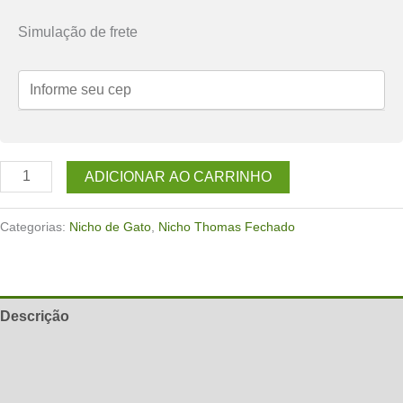
Simulação de frete
Nicho
ADICIONAR AO CARRINHO
de
parede
Categorias:
Nicho de Gato
,
Nicho Thomas Fechado
para
gatos
Thomas
Descrição
Fechado
Azul
Informação adicional
quantidade
Avaliações (0)