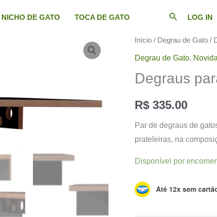
Pesquisar
NICHO DE GATO
TOCA DE GATO
LOG IN
Início
/
Degrau de Gato
/ 
Degrau de Gato
,
Novid
Degraus par
R$
335.00
Par de degraus de gato
prateleiras, na compos
Disponível por encome
Até 12x sem cartã