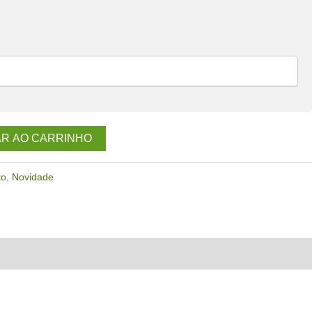
AR AO CARRINHO
to
,
Novidade