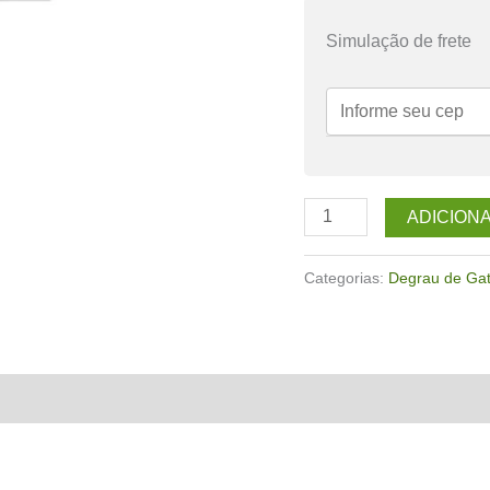
Simulação de frete
Degraus
ADICION
para
gato
Categorias:
Degrau de Ga
Gagarin
Pretos
quantidade